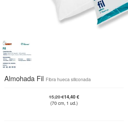
Almohada Fil
Fibra hueca siliconada
15,20
€
14,40
€
(
70
cm,
1
ud.)