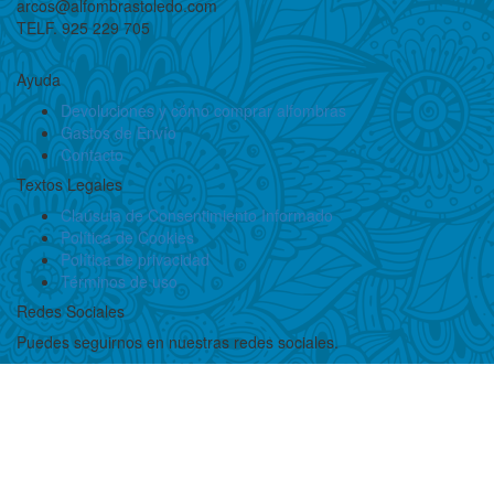
arcos@alfombrastoledo.com
TELF. 925 229 705
Ayuda
Devoluciones y cómo comprar alfombras
Gastos de Envío
Contacto
Textos Legales
Claúsula de Consentimiento Informado
Política de Cookies
Política de privacidad
Términos de uso
Redes Sociales
Puedes seguirnos en nuestras redes sociales.