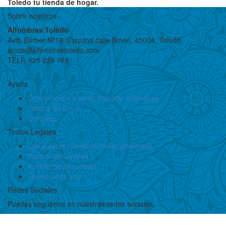
Toledo tu tienda de hogar.
Sobre nosotros
Alfombras Toledo
Avd. Barber Nº16 (Esquina calle Brive), 45004, Toledo
arcos@alfombrastoledo.com
TELF. 925 229 705
Ayuda
Devoluciones y cómo comprar alfombras
Gastos de Envío
Contacto
Textos Legales
Claúsula de Consentimiento Informado
Política de Cookies
Política de privacidad
Términos de uso
Redes Sociales
Puedes seguirnos en nuestras redes sociales.