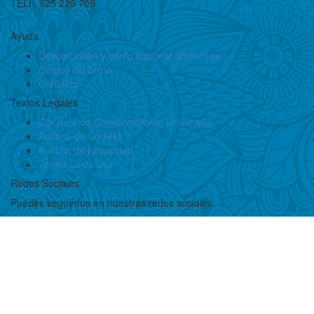
TELF. 925 229 705
Ayuda
Devoluciones y cómo comprar alfombras
Gastos de Envío
Contacto
Textos Legales
Claúsula de Consentimiento Informado
Política de Cookies
Política de privacidad
Términos de uso
Redes Sociales
Puedes seguirnos en nuestras redes sociales.