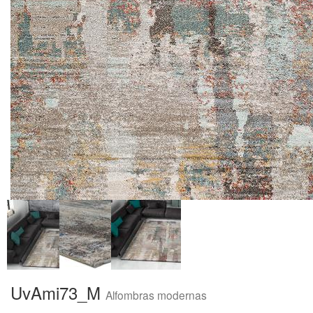
UvAmi73_M
Alfombras modernas