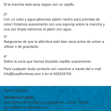
Si la mancha esta seca raspar con un cepillo.
2º
Con un cubo
y agua jabonosa (jabón neutro para prendas de
color) frotamos suavemente con una esponja sobre la mancha y
una vez limpia retiramos el jabón con agua.
3º
Asegurarse de que la alfombra este bien seca antes de volver a
utilizar o de guardarla.
4º
Sobre la zona que hemos limpiado cepillar suavemente.
Para cualquier duda contacte con nosotros a través del e-mail
info@tusalfombras.com o en
el 925229705.
Sobre nosotros
Alfombras Toledo
Avd. Barber Nº16 (Esquina calle Brive), 45004, Toledo
arcos@alfombrastoledo.com