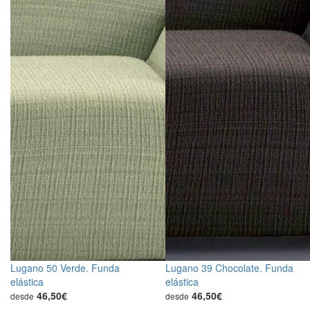
Lugano 50 Verde. Funda
Lugano 39 Chocolate. Funda
elástica
elástica
46,50€
46,50€
desde
desde