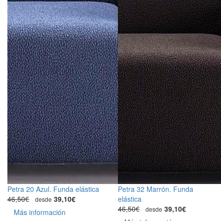
Petra 20 Azul. Funda elástica
Petra 32 Marrón. Funda
46,50€
39,10€
elástica
desde
46,50€
39,10€
desde
Más información