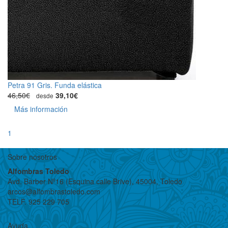
Petra 91 Gris. Funda elástica
46,50€
39,10€
desde
Más información
1
Sobre nosotros
Alfombras Toledo
Avd. Barber Nº16 (Esquina calle Brive), 45004, Toledo
arcos@alfombrastoledo.com
TELF. 925 229 705
Ayuda