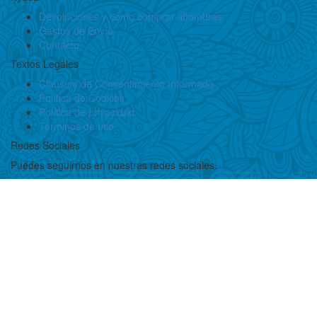
Devoluciones y cómo comprar alfombras
Gastos de Envío
Contacto
Textos Legales
Claúsula de Consentimiento Informado
Política de Cookies
Política de privacidad
Términos de uso
Redes Sociales
Puedes seguirnos en nuestras redes sociales.