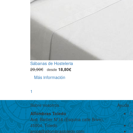
Sábanas de Hosteleria
20,90€
18,80€
desde
Más información
1
Sobre nosotros
Ayuda
Alfombras Toledo
D
Avd. Barber Nº16 (Esquina calle Brive),
a
45004, Toledo
G
arcos@alfombrastoledo.com
C