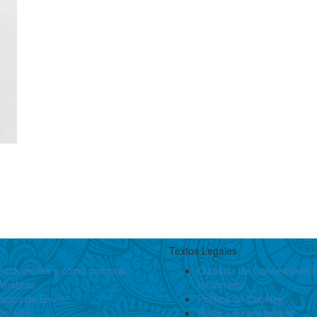
Textos Legales
evoluciones y cómo comprar
Claúsula de Consentimien
lfombras
Informado
astos de Envío
Política de Cookies
ontacto
Política de privacidad