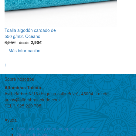
Toalla algodón cardado de
550 g/m2. Oceano
3,25€
2,90€
desde
Más información
1
Sobre nosotros
Alfombras Toledo
Avd. Barber Nº16 (Esquina calle Brive), 45004, Toledo
arcos@alfombrastoledo.com
TELF. 925 229 705
Ayuda
Devoluciones y cómo comprar alfombras
Gastos de Envío