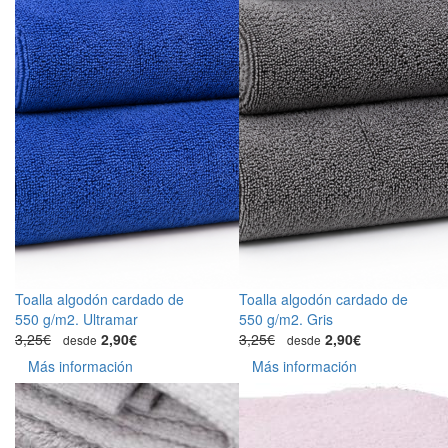
Toalla algodón cardado de
Toalla algodón cardado de
550 g/m2. Ultramar
550 g/m2. Gris
3,25€
2,90€
3,25€
2,90€
desde
desde
Más información
Más información