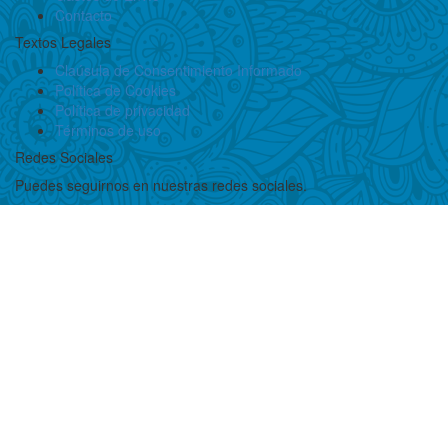
Contacto
Textos Legales
Claúsula de Consentimiento Informado
Política de Cookies
Política de privacidad
Términos de uso
Redes Sociales
Puedes seguirnos en nuestras redes sociales.